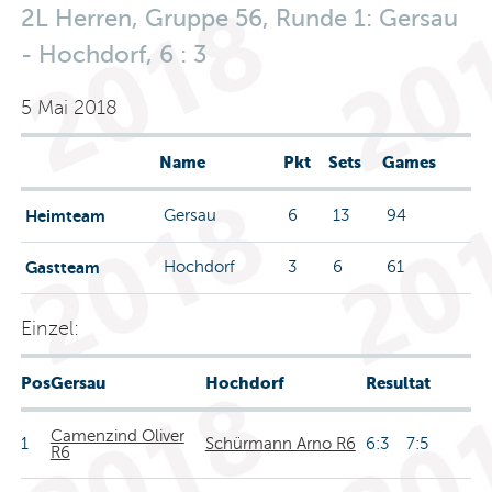
2L Herren, Gruppe 56, Runde 1: Gersau
- Hochdorf, 6 : 3
5 Mai 2018
Name
Pkt
Sets
Games
Heimteam
Gersau
6
13
94
Gastteam
Hochdorf
3
6
61
Einzel:
Pos
Gersau
Hochdorf
Resultat
Camenzind Oliver
1
Schürmann Arno R6
6:3 7:5
R6