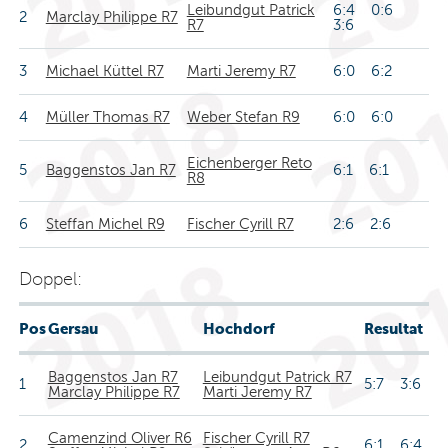
Leibundgut Patrick
6:4 0:6
2
Marclay Philippe R7
R7
3:6
3
Michael Küttel R7
Marti Jeremy R7
6:0 6:2
4
Müller Thomas R7
Weber Stefan R9
6:0 6:0
Eichenberger Reto
5
Baggenstos Jan R7
6:1 6:1
R8
6
Steffan Michel R9
Fischer Cyrill R7
2:6 2:6
Doppel:
Pos
Gersau
Hochdorf
Resultat
Baggenstos Jan R7
Leibundgut Patrick R7
1
5:7 3:6
Marclay Philippe R7
Marti Jeremy R7
Camenzind Oliver R6
Fischer Cyrill R7
2
6:1 6:4