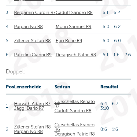
3
Bergamin Curdin R7
Caduff Sandro R8
6:1 6:2
4
Parpan Ivo R8
Monn Samuel R9
6:0 6:2
5
Ziltener Stefan R8
Epp Rene R9
6:0 6:0
6
Paterlini Gianni R9
Deragisch Patric R8
6:1 1:6 2:6
Doppel:
Pos
Lenzerheide
Sedrun
Resultat
Curschellas Renato
Horvath Adam R7
6:4 6:7
1
R7
Jäggi Dario R7
3:10
Caduff Sandro R8
Curschellas Franco
Ziltener Stefan R8
2
R6
0:6 1:6
Parpan Ivo R8
Deragisch Patric R8