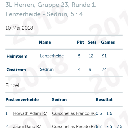
3L Herren, Gruppe 23, Runde 1:
Lenzerheide - Sedrun, 5 : 4
10 Mai 2018
Name
Pkt
Sets
Games
Heimteam
Lenzerheide
5
12
91
Gastteam
Sedrun
4
9
74
Einzel:
Pos
Lenzerheide
Sedrun
Resultat
1
Horvath Adam R7
Curschellas Franco R6
0:6 1:6
2
Jäggi Dario R7
Curschellas Renato R7
6:7 7:5 7:5