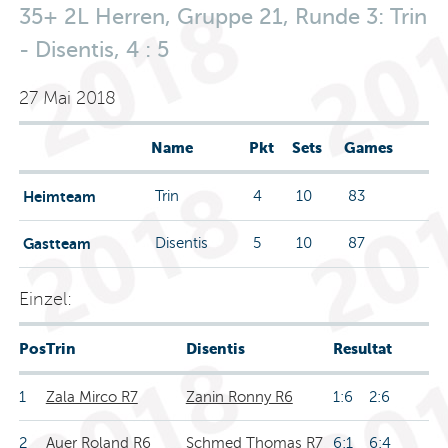
35+ 2L Herren, Gruppe 21, Runde 3: Trin
- Disentis, 4 : 5
27 Mai 2018
Name
Pkt
Sets
Games
Heimteam
Trin
4
10
83
Gastteam
Disentis
5
10
87
Einzel:
Pos
Trin
Disentis
Resultat
1
Zala Mirco R7
Zanin Ronny R6
1:6 2:6
2
Auer Roland R6
Schmed Thomas R7
6:1 6:4