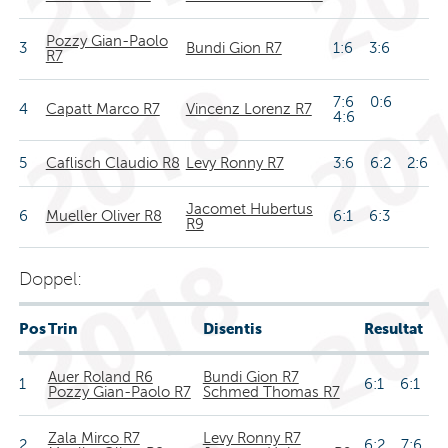
Pozzy Gian-Paolo
3
Bundi Gion R7
1:6 3:6
R7
7:6 0:6
4
Capatt Marco R7
Vincenz Lorenz R7
4:6
5
Caflisch Claudio R8
Levy Ronny R7
3:6 6:2 2:6
Jacomet Hubertus
6
Mueller Oliver R8
6:1 6:3
R9
Doppel:
Pos
Trin
Disentis
Resultat
Auer Roland R6
Bundi Gion R7
1
6:1 6:1
Pozzy Gian-Paolo R7
Schmed Thomas R7
Zala Mirco R7
Levy Ronny R7
2
6:2 7:6