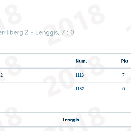
rliberg 2 - Lenggis, 7 : 0
Num.
Pkt
 2
1119
7
1152
0
Lenggis