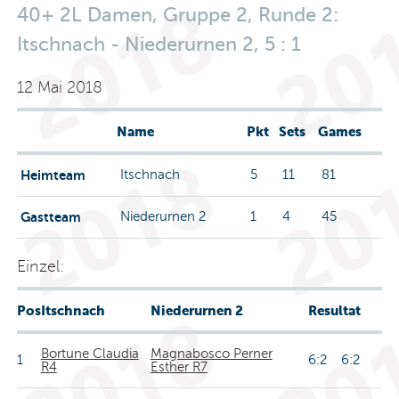
40+ 2L Damen, Gruppe 2, Runde 2:
Itschnach - Niederurnen 2, 5 : 1
12 Mai 2018
Name
Pkt
Sets
Games
Heimteam
Itschnach
5
11
81
Gastteam
Niederurnen 2
1
4
45
Einzel:
Pos
Itschnach
Niederurnen 2
Resultat
Bortune Claudia
Magnabosco Perner
1
6:2 6:2
R4
Esther R7