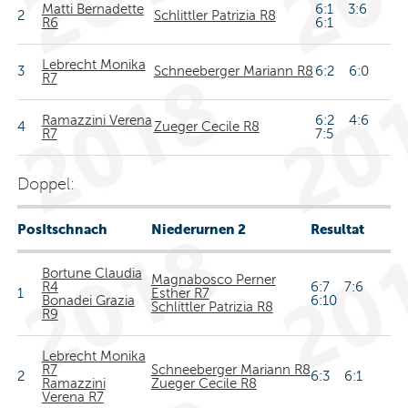
Matti Bernadette
6:1 3:6
2
Schlittler Patrizia R8
R6
6:1
Lebrecht Monika
3
Schneeberger Mariann R8
6:2 6:0
R7
Ramazzini Verena
6:2 4:6
4
Zueger Cecile R8
R7
7:5
Doppel:
Pos
Itschnach
Niederurnen 2
Resultat
Bortune Claudia
Magnabosco Perner
R4
6:7 7:6
1
Esther R7
Bonadei Grazia
6:10
Schlittler Patrizia R8
R9
Lebrecht Monika
R7
Schneeberger Mariann R8
2
6:3 6:1
Ramazzini
Zueger Cecile R8
Verena R7