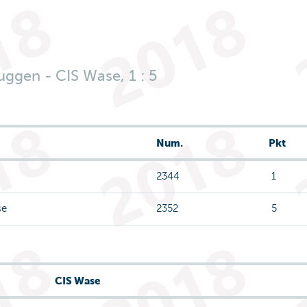
ggen - CIS Wase, 1 : 5
Num.
Pkt
2344
1
se
2352
5
CIS Wase