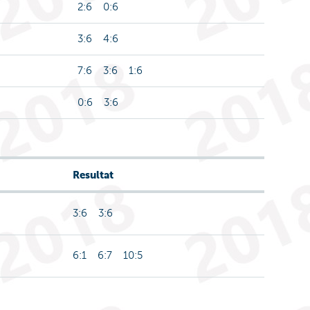
2:6 0:6
3:6 4:6
7:6 3:6 1:6
0:6 3:6
Resultat
3:6 3:6
6:1 6:7 10:5