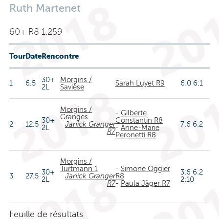
Ruth Martenet
60+ R8 1.259
Tour
Date
Rencontre
30+
Morgins /
1
6.5
Sarah Luyet R9
6:0 6:1
2L
Savièse
Morgins /
-
Gilberte
Granges
30+
Constantin R8
2
12.5
Janick Granger
7:6 6:2
2L
-
Anne-Marie
R7
Peronetti R8
Morgins /
Turtmann 1
-
Simone Oggier
30+
3:6 6:2
3
27.5
Janick Granger
R8
2L
2:10
R7
-
Paula Jäger R7
Feuille de résultats