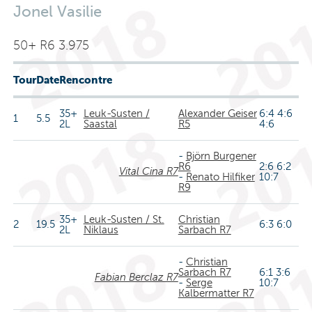
Jonel Vasilie
50+ R6 3.975
Tour
Date
Rencontre
35+
Leuk-Susten /
Alexander Geiser
6:4 4:6
1
5.5
2L
Saastal
R5
4:6
-
Björn Burgener
R6
2:6 6:2
Vital Cina R7
-
Renato Hilfiker
10:7
R9
35+
Leuk-Susten / St.
Christian
2
19.5
6:3 6:0
2L
Niklaus
Sarbach R7
-
Christian
Sarbach R7
6:1 3:6
Fabian Berclaz R7
-
Serge
10:7
Kalbermatter R7