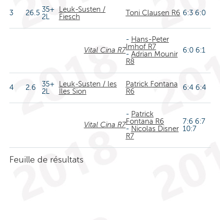
35+
Leuk-Susten /
3
26.5
Toni Clausen R6
6:3 6:0
2L
Fiesch
-
Hans-Peter
Imhof R7
Vital Cina R7
6:0 6:1
-
Adrian Mounir
R8
35+
Leuk-Susten / les
Patrick Fontana
4
2.6
6:4 6:4
2L
Iles Sion
R6
-
Patrick
Fontana R6
7:6 6:7
Vital Cina R7
-
Nicolas Disner
10:7
R7
Feuille de résultats