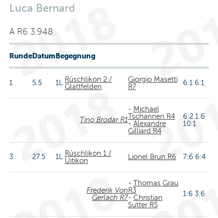
Luca Bernard
A R6 3.948
Runde
Datum
Begegnung
Rüschlikon 2 /
Giorgio Masetti
1
5.5
1L
6:1 6:1
Glattfelden
R7
-
Michael
Tschannen R4
6:2 1:6
Tino Brodar R1
-
Alexandre
10:1
Gilliard R4
Rüschlikon 1 /
3
27.5
1L
Lionel Brun R6
7:6 6:4
Uitikon
-
Thomas Grau
Frederik Von
R3
1:6 3:6
Gerlach R7
-
Christian
Sutter R5