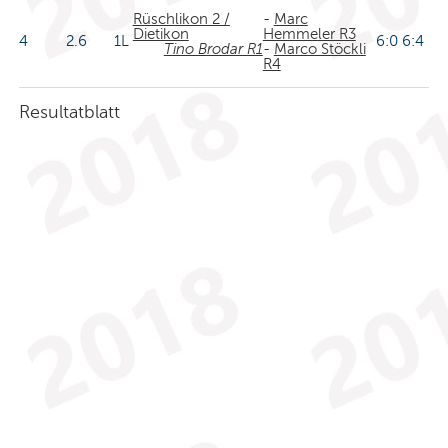
Rüschlikon 2 /
-
Marc
Dietikon
Hemmeler R3
4
2.6
1L
6:0 6:4
Tino Brodar R1
-
Marco Stöckli
R4
Resultatblatt