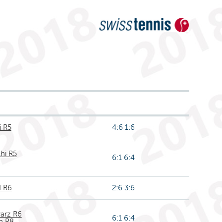
i R5
4:6 1:6
hi R5
6:1 6:4
d R6
2:6 3:6
arz R6
6:1 6:4
n R8