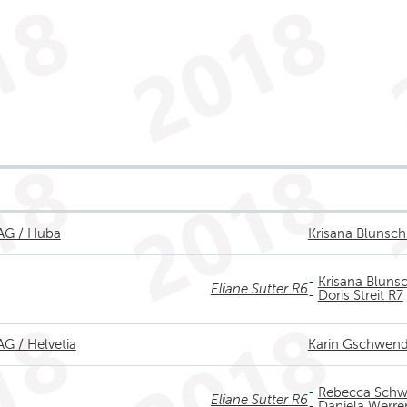
AG / Huba
Krisana Blunsch
-
Krisana Blunsc
Eliane Sutter R6
-
Doris Streit R7
AG / Helvetia
Karin Gschwen
-
Rebecca Schw
Eliane Sutter R6
-
Daniela Werre