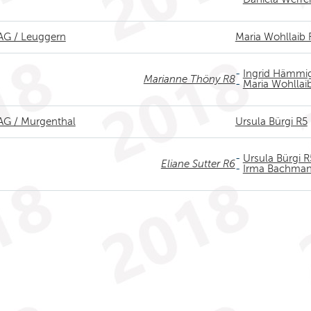
AG / Leuggern
Maria Wohllaib 
-
Ingrid Hämmi
Marianne Thöny R8
-
Maria Wohllai
AG / Murgenthal
Ursula Bürgi R5
-
Ursula Bürgi R
Eliane Sutter R6
-
Irma Bachman