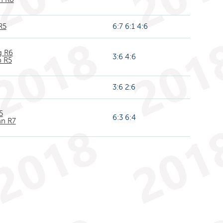
R5
6:7 6:1 4:6
g R6
3:6 4:6
b R5
3:6 2:6
5
6:3 6:4
n R7