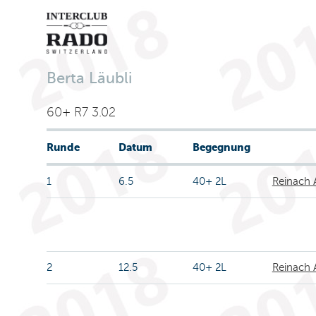
Berta Läubli
60+ R7 3.02
Runde
Datum
Begegnung
1
6.5
40+ 2L
Reinach 
2
12.5
40+ 2L
Reinach 