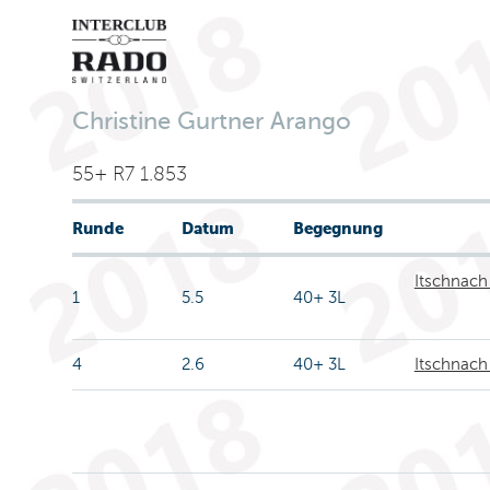
Christine Gurtner Arango
55+ R7 1.853
Runde
Datum
Begegnung
Itschnach
1
5.5
40+ 3L
4
2.6
40+ 3L
Itschnach