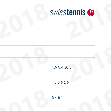
4:6 6:4 10:8
7
7:5 0:6 1:6
6:4 6:1