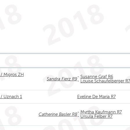
 / Migros ZH
-
Susanne Graf R6
Sandra Fierz R9
-
Louise Schaufelberger R
 / Uznach 1
Eveline De Maria R7
-
Myrtha Kaufmann R7
Catherine Basler R8
-
Ursula Felber R7