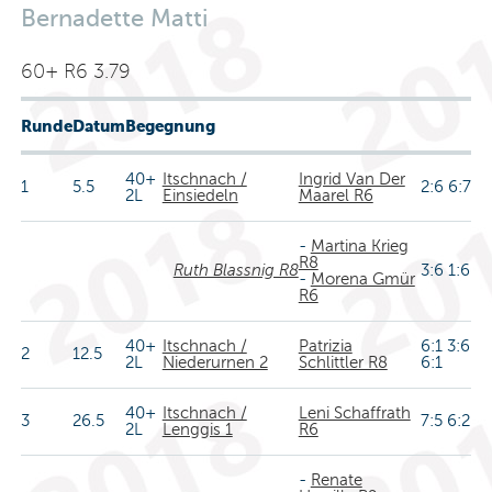
Bernadette Matti
60+ R6 3.79
Runde
Datum
Begegnung
40+
Itschnach /
Ingrid Van Der
1
5.5
2:6 6:7
2L
Einsiedeln
Maarel R6
-
Martina Krieg
R8
Ruth Blassnig R8
3:6 1:6
-
Morena Gmür
R6
40+
Itschnach /
Patrizia
6:1 3:6
2
12.5
2L
Niederurnen 2
Schlittler R8
6:1
40+
Itschnach /
Leni Schaffrath
3
26.5
7:5 6:2
2L
Lenggis 1
R6
-
Renate