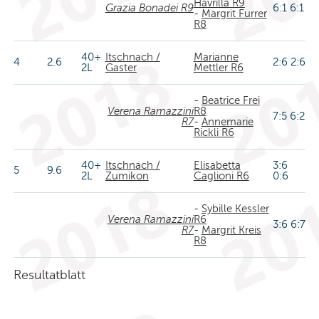
Havrilla R9
Grazia Bonadei R9
6:1 6:1
-
Margrit Furrer
R8
40+
Itschnach /
Marianne
4
2.6
2:6 2:6
2L
Gaster
Mettler R6
-
Beatrice Frei
Verena Ramazzini
R8
7:5 6:2
R7
-
Annemarie
Rickli R6
40+
Itschnach /
Elisabetta
3:6
5
9.6
2L
Zumikon
Caglioni R6
0:6
-
Sybille Kessler
Verena Ramazzini
R6
3:6 6:7
R7
-
Margrit Kreis
R8
Resultatblatt