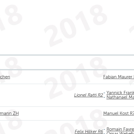
achen
Fabian Maurer 
-
Yannick Fran
Lionel Ratti R2
-
Nathanael Ma
ldmann ZH
Manuel Kost R
-
Romain Favre
Felix Hilker R6
-
Omar Weheb