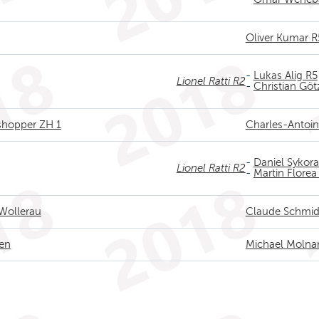
Oliver Kumar R
-
Lukas Alig R5
Lionel Ratti R2
-
Christian Göt
sshopper ZH 1
Charles-Antoi
-
Daniel Sykora
Lionel Ratti R2
-
Martin Florea
 Wollerau
Claude Schmid
gen
Michael Molna