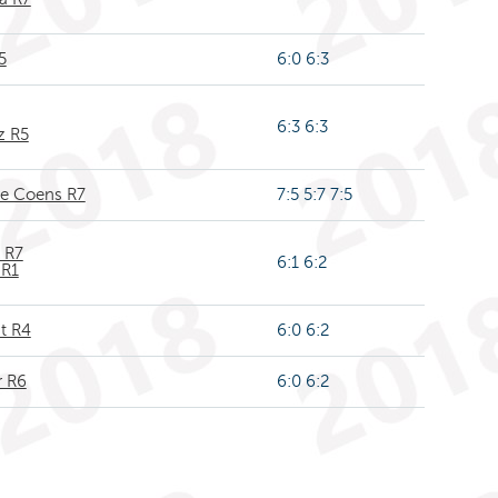
5
6:0 6:3
6:3 6:3
z R5
ne Coens R7
7:5 5:7 7:5
 R7
6:1 6:2
 R1
t R4
6:0 6:2
r R6
6:0 6:2