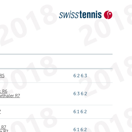
R5
6:2 6:3
k R6
6:3 6:2
rthaler R7
7
6:1 6:2
 R7
6:1 6:2
a R7