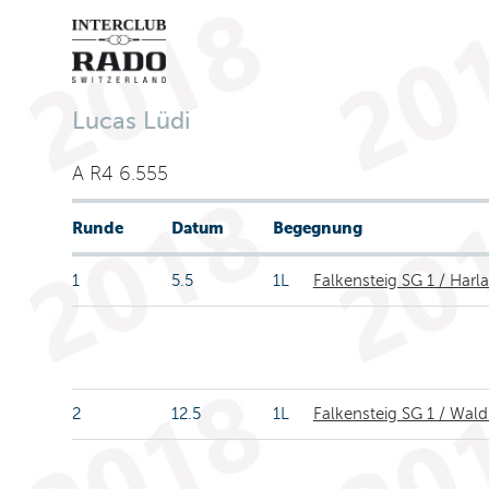
Lucas Lüdi
A R4 6.555
Runde
Datum
Begegnung
1
5.5
1L
Falkensteig SG 1 / Harl
2
12.5
1L
Falkensteig SG 1 / Wa