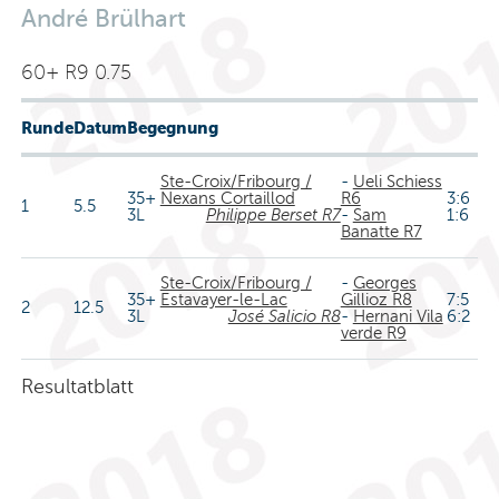
André Brülhart
60+ R9 0.75
Runde
Datum
Begegnung
Ste-Croix/Fribourg /
-
Ueli Schiess
35+
Nexans Cortaillod
R6
3:6
1
5.5
3L
Philippe Berset R7
-
Sam
1:6
Banatte R7
Ste-Croix/Fribourg /
-
Georges
35+
Estavayer-le-Lac
Gillioz R8
7:5
2
12.5
3L
José Salicio R8
-
Hernani Vila
6:2
verde R9
Resultatblatt