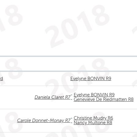
rd
Evelyne BONVIN R9
-
Evelyne BONVIN R9
Daniela Claret R7
-
Geneviève De Riedmatten R8
-
Christine Mudry R6
Carole Donnet-Monay R7
-
Nancy Multone R8