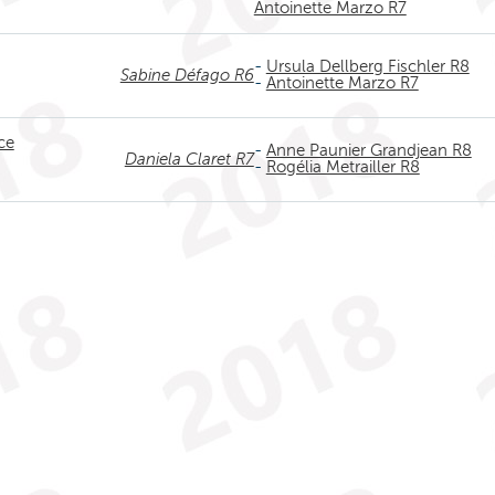
Antoinette Marzo R7
-
Ursula Dellberg Fischler R8
Sabine Défago R6
-
Antoinette Marzo R7
ce
-
Anne Paunier Grandjean R8
Daniela Claret R7
-
Rogélia Metrailler R8