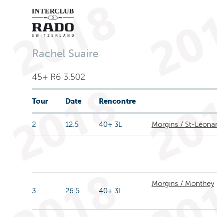
Rachel Suaire
45+ R6 3.502
Tour
Date
Rencontre
2
12.5
40+ 3L
Morgins / St-Léona
Morgins / Monthey
3
26.5
40+ 3L