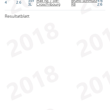
35+
Mail NE / Ste-
Bruno Schmutz
4:6
4
2.6
3L
Croix/Fribourg
R8
2:6
Resultatblatt