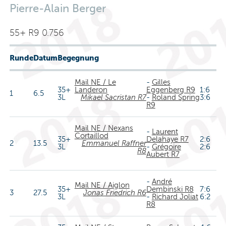
Pierre-Alain Berger
55+ R9 0.756
Runde
Datum
Begegnung
Mail NE / Le
-
Gilles
35+
Landeron
Eggenberg R9
1:6
1
6.5
3L
Mikael Sacristan R7
-
Roland Spring
3:6
R9
Mail NE / Nexans
-
Laurent
Cortaillod
35+
Delahaye R7
2:6
2
13.5
Emmanuel Raffner
3L
-
Grégoire
2:6
R8
Aubert R7
-
André
Mail NE / Aiglon
35+
Dembinski R8
7:6
3
27.5
Jonas Friedrich R6
3L
-
Richard Joliat
6:2
R8