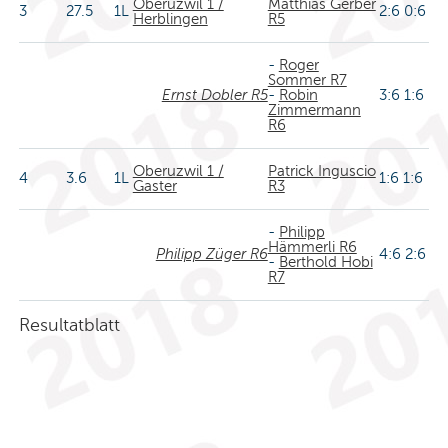
Oberuzwil 1 /
Matthias Gerber
3
27.5
1L
2:6 0:6
Herblingen
R5
-
Roger
Sommer R7
Ernst Dobler R5
-
Robin
3:6 1:6
Zimmermann
R6
Oberuzwil 1 /
Patrick Inguscio
4
3.6
1L
1:6 1:6
Gaster
R3
-
Philipp
Hämmerli R6
Philipp Züger R6
4:6 2:6
-
Berthold Hobi
R7
Resultatblatt