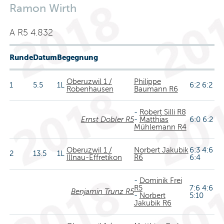
Ramon Wirth
A R5 4.832
Runde
Datum
Begegnung
Oberuzwil 1 /
Philippe
1
5.5
1L
6:2 6:2
Robenhausen
Baumann R6
-
Robert Silli R8
Ernst Dobler R5
-
Matthias
6:0 6:2
Mühlemann R4
Oberuzwil 1 /
Norbert Jakubik
6:3 4:6
2
13.5
1L
Illnau-Effretikon
R6
6:4
-
Dominik Frei
R5
7:6 4:6
Benjamin Trunz R5
-
Norbert
5:10
Jakubik R6