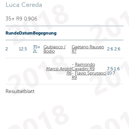
Luca Cereda
35+ R9 0.906
Runde
Datum
Begegnung
35+
Giubiasco /
Gaetano Rauseo
2
12.5
2:6 2:6
2L
Bodio
R7
-
Raimondo
Marco Airoldi
Cavadini R9
7:5 1:6
R6
-
Flavio Sprugasci
10:7
R9
Resultatblatt