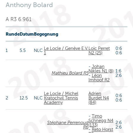
Anthony Bolard
A R3 6.961
Runde
Datum
Begegnung
Le Locle / Genève E.V.
Loïc Perret
0:6
1
5.5
NLC
1
N2 (25)
0:6
-
Johan
Nikles N1 (8)
1:6
Mathieu Bolard R5
-
Léon
2:6
Imhoof R2
Le Locle / Michel
Adrien
0:6
2
12.5
NLC
Kratochvil Tennis
Burdet N4
0:6
Academy
(84)
-
Timo
Schnegg N4
Stéphane Perrenoud
2:6
(133)
R6
2:6
-
Reto Horst