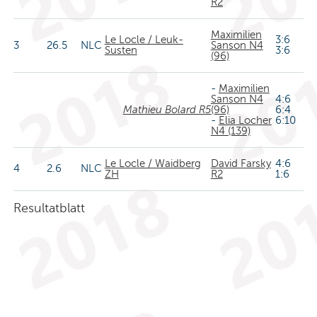
R2
Maximilien
Le Locle / Leuk-
3:6
3
26.5
NLC
Sanson N4
Susten
3:6
(96)
-
Maximilien
Sanson N4
4:6
Mathieu Bolard R5
(96)
6:4
-
Elia Locher
6:10
N4 (139)
Le Locle / Waidberg
David Farsky
4:6
4
2.6
NLC
ZH
R2
1:6
Resultatblatt