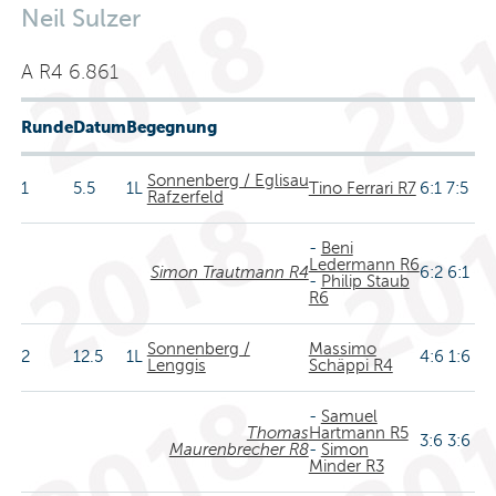
Neil Sulzer
A R4 6.861
Runde
Datum
Begegnung
Sonnenberg / Eglisau
1
5.5
1L
Tino Ferrari R7
6:1 7:5
Rafzerfeld
-
Beni
Ledermann R6
Simon Trautmann R4
6:2 6:1
-
Philip Staub
R6
Sonnenberg /
Massimo
2
12.5
1L
4:6 1:6
Lenggis
Schäppi R4
-
Samuel
Thomas
Hartmann R5
3:6 3:6
Maurenbrecher R8
-
Simon
Minder R3