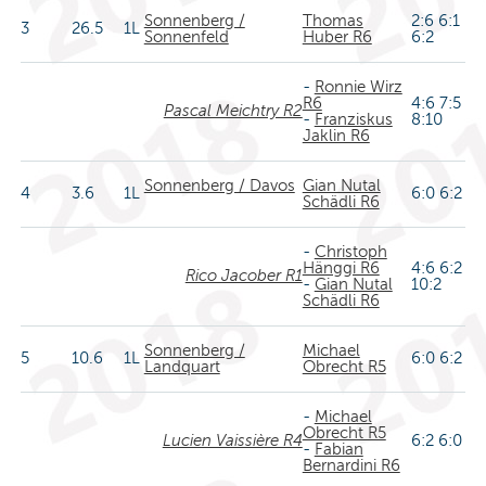
Sonnenberg /
Thomas
2:6 6:1
3
26.5
1L
Sonnenfeld
Huber R6
6:2
-
Ronnie Wirz
R6
4:6 7:5
Pascal Meichtry R2
-
Franziskus
8:10
Jaklin R6
Sonnenberg / Davos
Gian Nutal
4
3.6
1L
6:0 6:2
Schädli R6
-
Christoph
Hänggi R6
4:6 6:2
Rico Jacober R1
-
Gian Nutal
10:2
Schädli R6
Sonnenberg /
Michael
5
10.6
1L
6:0 6:2
Landquart
Obrecht R5
-
Michael
Obrecht R5
Lucien Vaissière R4
6:2 6:0
-
Fabian
Bernardini R6