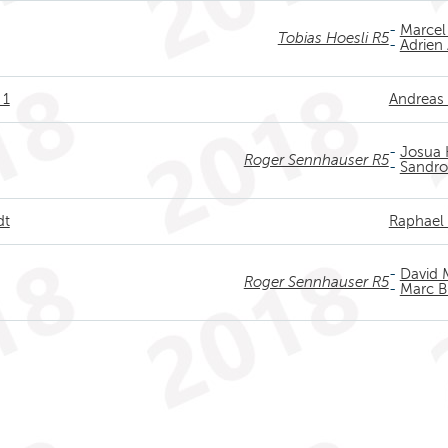
-
Marcel
Tobias Hoesli R5
-
Adrien
 1
Andreas 
-
Josua
Roger Sennhauser R5
-
Sandro
dt
Raphael 
-
David 
Roger Sennhauser R5
-
Marc B