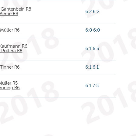
 Gantenbein R8
6:2 6:2
 Aerne R8
Müller R6
6:0 6:0
 Kaufmann R6
6:1 6:3
 Poltéra R8
Tinner R6
6:1 6:1
Müller R5
6:1 7:5
rüning R6