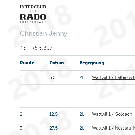
Christian Jenny
45+ R5 5.307
Runde
Datum
Begegnung
1
5.5
2L
Wattwil 1 / Balterswi
2
12.5
2L
Wattwil 1 / Goldach
3
27.5
2L
Wattwil 1 / Nesslau-