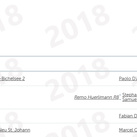
l-Bichelsee 2
Paolo D'
-
Stepha
Remo Huerlimann R8
-
Samuel
Fabian D
Neu St. Johann
Marcel 