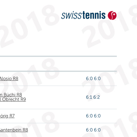
Alosio R8
6:0 6:0
n Büchi R8
6:1 6:2
 Obrecht R9
örig R7
6:0 6:0
Gantenbein R8
6:0 6:0