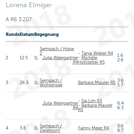
Lorena Elmiger
A R6 3.207
Runde
Datum
Begegnung
Sempach / Horw
2
-
Tanja Weber R4
1:6
2
12.5
1L
Julia Weingartner
-
Michèle
2:6
R4
Hofstetter R5
Sempach /
3:6
3
26.5
1L
Barbara Maurer R5
Wohlensee
5:7
-
Sia Lim R3
Julia Weingartner
6:4
-
Barbara Maurer
R4
6:3
R5
Sempach /
3:6
4
3.6
1L
Fanny Meier R4
Delémont
6:7