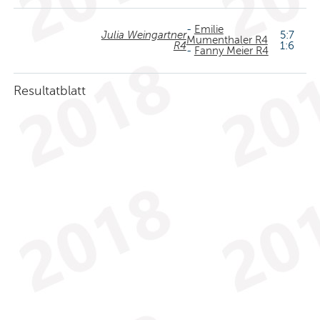
-
Emilie
Julia Weingartner
5:7
Mumenthaler R4
R4
1:6
-
Fanny Meier R4
Resultatblatt