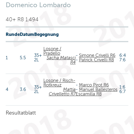
Domenico Lombardo
40+ R8 1.494
Runde
Datum
Begegnung
Losone /
Pradello
35+
-
Simone Crivelli R6
6:4
1
5.5
Sacha Matasci
2L
-
Patrick Crivelli R8
7:6
R4
Losone / Risch-
Rotkreuz
-
Marco Pirot R6
35+
1:6
4
3.6
Mattia
-
Manuel Ballesteros
2L
6:7
Crivelletto R7
Escamilla R8
Resultatblatt