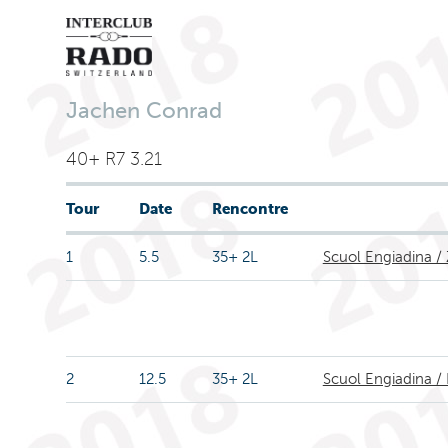
Jachen Conrad
40+ R7 3.21
Tour
Date
Rencontre
1
5.5
35+ 2L
Scuol Engiadina / 
2
12.5
35+ 2L
Scuol Engiadina / 