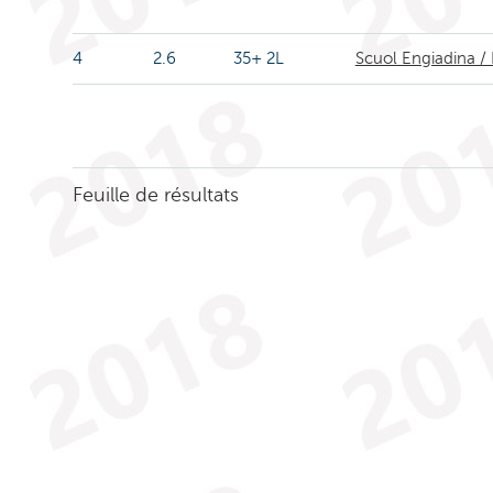
4
2.6
35+ 2L
Scuol Engiadina /
Feuille de résultats