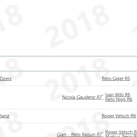
Zizers
Reto Giger R5
-
Ivan Willi R6
Nicola Gaudenz R7
-
Reto Nigg R6
Ilanz
Roger Vetsch R6
-
Roger Vetsch 
Gian - Reto Raisun R7
-
Markus Peng R