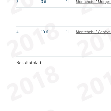
3
3.6
1L
Montchoisi / Morges
4
10.6
1L
Montchoisi / Genèv
Resultatblatt