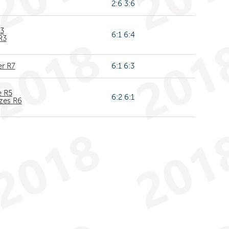
2:6 3:6
R3
6:1 6:4
R3
er R7
6:1 6:3
e R5
6:2 6:1
rzes R6