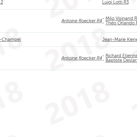
 2
Luigi Lotti R3
-
Milo Visinand 
Antoine Roecker R4
-
Théo Orlando 
e-Champel
Jean-Marie Kien
-
Richard Etienn
Antoine Roecker R4
-
Baptiste Desla