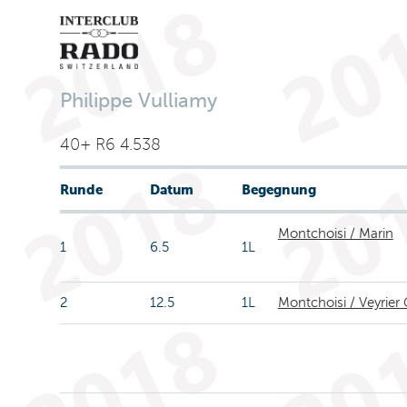
Philippe Vulliamy
40+ R6 4.538
Runde
Datum
Begegnung
Montchoisi / Marin
1
6.5
1L
2
12.5
1L
Montchoisi / Veyrier