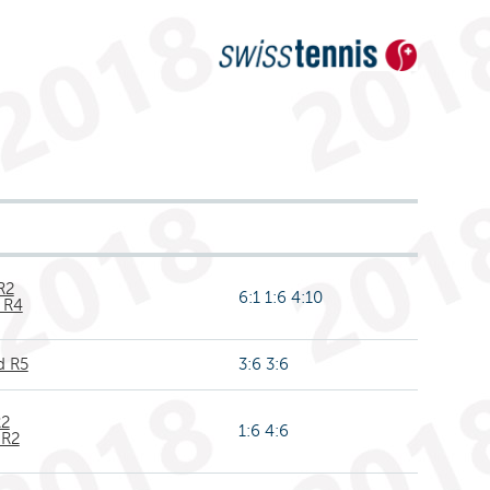
R2
6:1 1:6 4:10
i R4
d R5
3:6 3:6
R2
1:6 4:6
 R2