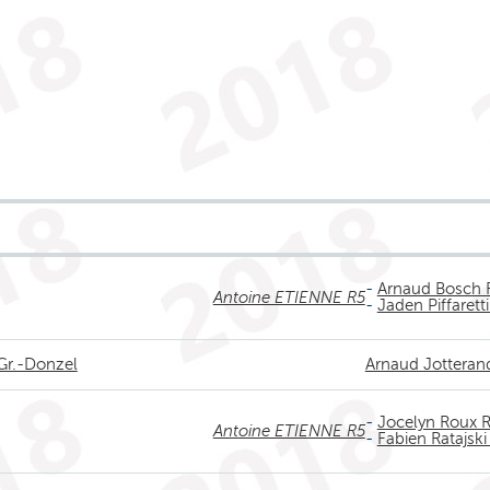
-
Arnaud Bosch 
Antoine ETIENNE R5
-
Jaden Piffarett
 Gr.-Donzel
Arnaud Jotteran
-
Jocelyn Roux 
Antoine ETIENNE R5
-
Fabien Ratajski