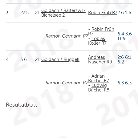
Goldach / Balterswil-
3
27.5
2L
Robin Früh R7
2:6 1:6
Bichelsee 2
-
Robin Früh
R7
6:4 3:6
Ramon Germann R7
-
Tobias
11:9
Koller R7
Andreas
2:6 6:1
4
3.6
2L
Goldach / Ruggell
Näscher R9
6:2
-
Adrian
Büchel R7
Ramon Germann R7
6:3 6:3
-
Ludwig
Büchel R8
Resultatblatt