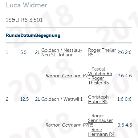
Luca Widmer
18&U R6 3.501
Runde
Datum
Begegnung
Goldach / Nesslau-
Roger Theiler
1
5.5
2L
2:6 2:6
Neu St. Johann
R5
-
Pascal
Winteler R6
Ramon Germann R7
2:6 4:6
-
Roger
Theiler R5
Christoph
2
12.5
2L
Goldach / Wattwil 1
1:6 0:6
Huber R5
-
Roger
Sennhauser
Ramon Germann R7
R5
0:6 4:6
-
René
Hermann R4