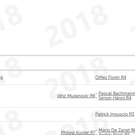
rg
Orfeo Florin R4
-
Pascal Bachmann
Idriz Muranovic R6
-
Simon Hänni R4
Patrick Inguscio R3
-
Mario De Zanet R
Philipp Kuster R7
-
Andrin Bögli R5