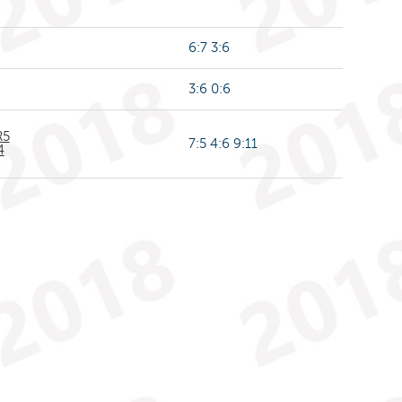
6:7 3:6
3:6 0:6
R5
7:5 4:6 9:11
4