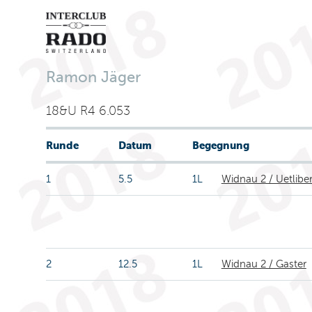
Ramon Jäger
18&U R4 6.053
Runde
Datum
Begegnung
1
5.5
1L
Widnau 2 / Uetlibe
2
12.5
1L
Widnau 2 / Gaster