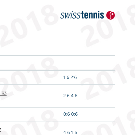
1:6 2:6
 R3
2:6 4:6
0:6 0:6
6
4:6 1:6