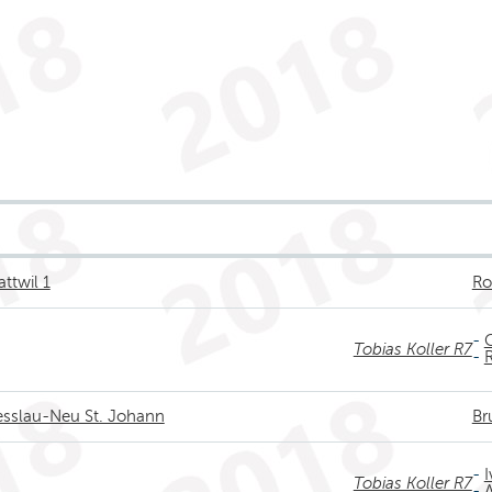
ttwil 1
Ro
-
Tobias Koller R7
-
Nesslau-Neu St. Johann
Br
-
Tobias Koller R7
-
A