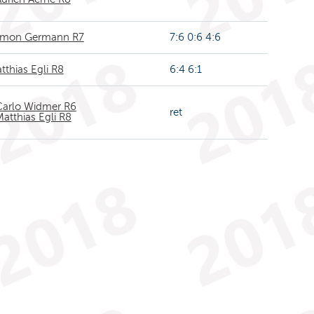
mon Germann R7
7:6 0:6 4:6
tthias Egli R8
6:4 6:1
Carlo Widmer R6
ret
atthias Egli R8