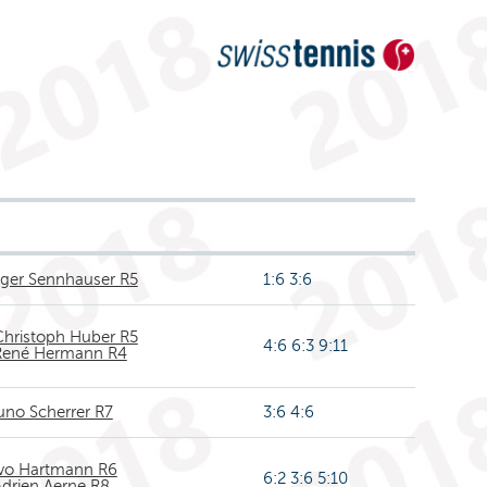
ger Sennhauser R5
1:6 3:6
Christoph Huber R5
4:6 6:3 9:11
René Hermann R4
uno Scherrer R7
3:6 4:6
Ivo Hartmann R6
6:2 3:6 5:10
drien Aerne R8