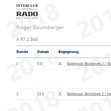
Roger Baumberger
A R7 2.366
Runde
Datum
Begegnung
1
5.5
2L
Balterswil-Bichelsee 2 / Wa
2
13.5
2L
Balterswil-Bichelsee 2 / 