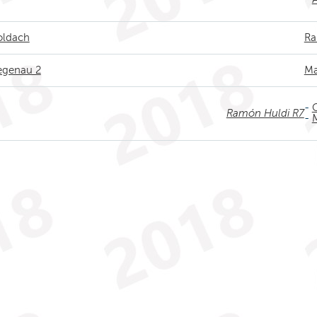
Goldach
Ra
Degenau 2
Ma
-
Ramón Huldi R7
-
M