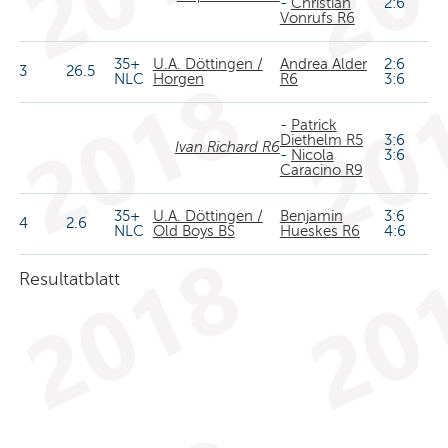
-
Christian
2:6
Vonrufs R6
35+
U.A. Döttingen /
Andrea Alder
2:6
3
26.5
NLC
Horgen
R6
3:6
-
Patrick
Diethelm R5
3:6
Ivan Richard R6
-
Nicola
3:6
Caracino R9
35+
U.A. Döttingen /
Benjamin
3:6
4
2.6
NLC
Old Boys BS
Hueskes R6
4:6
Resultatblatt