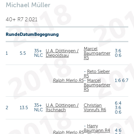
Michael Müller
40+ R7 2.021
Runde
Datum
Begegnung
Marcel
35+
U.A. Döttingen /
3:6
1
5.5
Baumgartner
NLC
Diepoldsau
0:6
R5
-
Reto Sieber
R5
Ralph Merlo R5
-
Marcel
1:6 6:7
Baumgartner
R5
6:4
35+
U.A. Döttingen /
Christian
2
13.5
3:6
NLC
Itschnach
Vonrufs R6
0:6
-
Harry
Baumann R4
4:6
Ralph Merlo R5