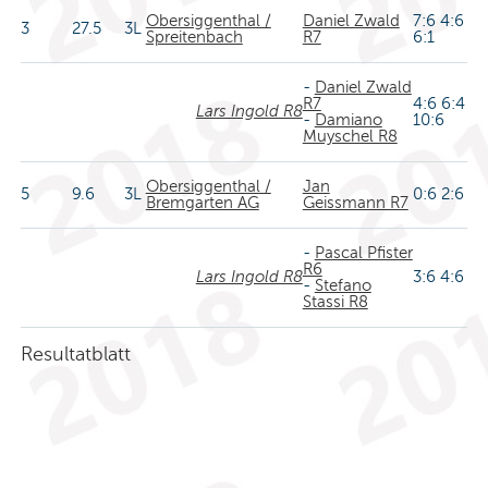
Obersiggenthal /
Daniel Zwald
7:6 4:6
3
27.5
3L
Spreitenbach
R7
6:1
-
Daniel Zwald
R7
4:6 6:4
Lars Ingold R8
-
Damiano
10:6
Muyschel R8
Obersiggenthal /
Jan
5
9.6
3L
0:6 2:6
Bremgarten AG
Geissmann R7
-
Pascal Pfister
R6
Lars Ingold R8
3:6 4:6
-
Stefano
Stassi R8
Resultatblatt