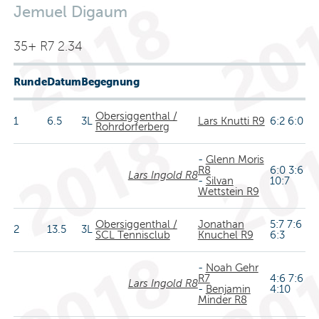
Jemuel Digaum
35+ R7 2.34
Runde
Datum
Begegnung
Obersiggenthal /
1
6.5
3L
Lars Knutti R9
6:2 6:0
Rohrdorferberg
-
Glenn Moris
R8
6:0 3:6
Lars Ingold R8
-
Silvan
10:7
Wettstein R9
Obersiggenthal /
Jonathan
5:7 7:6
2
13.5
3L
SCL Tennisclub
Knuchel R9
6:3
-
Noah Gehr
R7
4:6 7:6
Lars Ingold R8
-
Benjamin
4:10
Minder R8