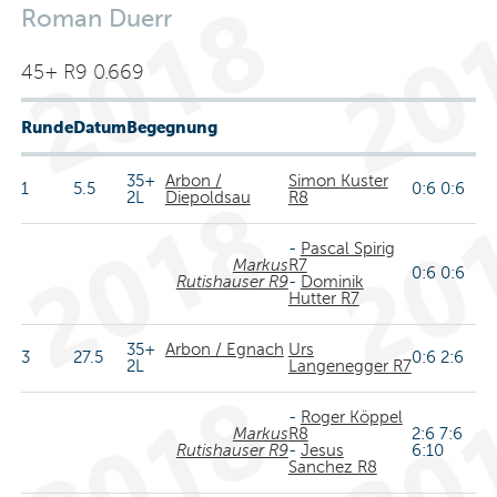
Roman Duerr
45+ R9 0.669
Runde
Datum
Begegnung
35+
Arbon /
Simon Kuster
1
5.5
0:6 0:6
2L
Diepoldsau
R8
-
Pascal Spirig
Markus
R7
0:6 0:6
Rutishauser R9
-
Dominik
Hutter R7
35+
Arbon / Egnach
Urs
3
27.5
0:6 2:6
2L
Langenegger R7
-
Roger Köppel
Markus
R8
2:6 7:6
Rutishauser R9
-
Jesus
6:10
Sanchez R8