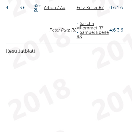
35+
4
3.6
Arbon / Au
Fritz Keller R7
0:6 1:6
2L
-
Sascha
Villommet R7
Peter Rutz R8
4:6 3:6
-
Samuel Eberle
R8
Resultatblatt