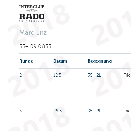
Marc Enz
35+ R9 0.833
Runde
Datum
Begegnung
2
12.5
35+ 2L
Tri
3
26.5
35+ 2L
Tri