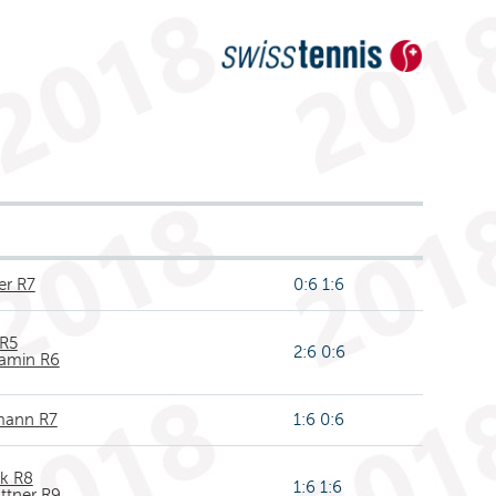
er R7
0:6 1:6
 R5
2:6 0:6
amin R6
mann R7
1:6 0:6
k R8
1:6 1:6
ttner R9