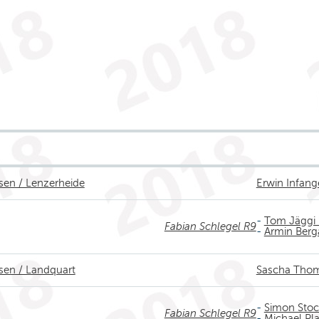
esen / Lenzerheide
Erwin Infang
-
Tom Jäggi
Fabian Schlegel R9
-
Armin Berg
esen / Landquart
Sascha Tho
-
Simon Stoc
Fabian Schlegel R9
-
Michael Pla