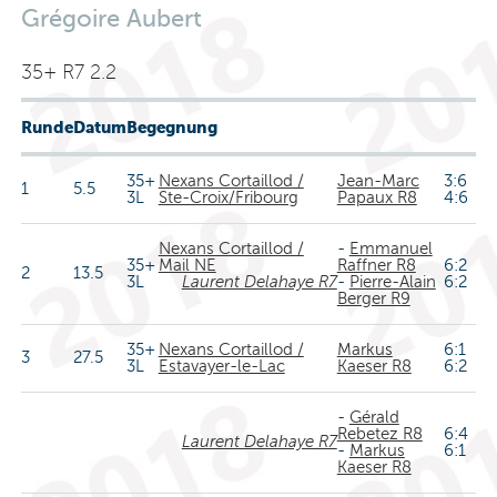
Grégoire Aubert
35+ R7 2.2
Runde
Datum
Begegnung
35+
Nexans Cortaillod /
Jean-Marc
3:6
1
5.5
3L
Ste-Croix/Fribourg
Papaux R8
4:6
Nexans Cortaillod /
-
Emmanuel
35+
Mail NE
Raffner R8
6:2
2
13.5
3L
Laurent Delahaye R7
-
Pierre-Alain
6:2
Berger R9
35+
Nexans Cortaillod /
Markus
6:1
3
27.5
3L
Estavayer-le-Lac
Kaeser R8
6:2
-
Gérald
Rebetez R8
6:4
Laurent Delahaye R7
-
Markus
6:1
Kaeser R8