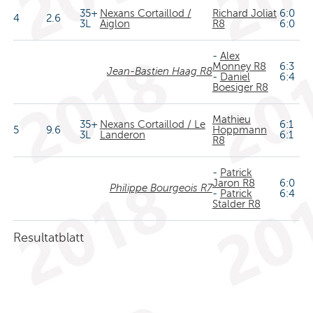
35+
Nexans Cortaillod /
Richard Joliat
6:0
4
2.6
3L
Aiglon
R8
6:0
-
Alex
Monney R8
6:3
Jean-Bastien Haag R8
-
Daniel
6:4
Boesiger R8
Mathieu
35+
Nexans Cortaillod / Le
6:1
5
9.6
Hoppmann
3L
Landeron
6:1
R8
-
Patrick
Jaron R8
6:0
Philippe Bourgeois R7
-
Patrick
6:4
Stalder R8
Resultatblatt