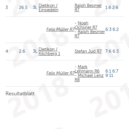
Dietikon /
Ralph Besmer
3
26.5
3L
1:6 2:6
Einsiedeln
R7
-
Noah
Ochsner R7
Felix Müller R7
6:3 6:2
-
Ralph Besmer
R7
Dietikon /
4
2.6
3L
Stefan Jud R7
7:6 6:3
Kilchberg 1
-
Mark
Lehmann R6
6:1 6:7
Felix Müller R7
-
Michael Lenz
9:11
R8
Resultatblatt