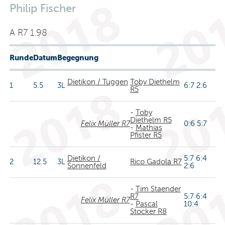
Philip Fischer
A R7 1.98
Runde
Datum
Begegnung
Dietikon / Tuggen
Toby Diethelm
1
5.5
3L
6:7 2:6
R5
-
Toby
Diethelm R5
Felix Müller R7
0:6 5:7
-
Mathias
Pfister R5
Dietikon /
5:7 6:4
2
12.5
3L
Rico Gadola R7
Sonnenfeld
2:6
-
Tim Staender
R7
5:7 6:4
Felix Müller R7
-
Pascal
10:4
Stocker R8