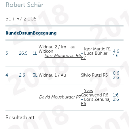
Robert Schär
50+ R7 2.005
Runde
Datum
Begegnung
Widnau 2 / Im Hau
-
Igor Martic R1
Witikon
4:6
3
26.5
1L
-
Luca Bühler
Idriz Muranovic R6
1:6
R7
0:6
4
2.6
3L
Widnau 1 / Au
Silvio Putzi R5
2:6
-
Yves
Gschwend R6
1:6
David Meusburger R7
-
Loris Zenunaj
2:6
R6
Resultatblatt