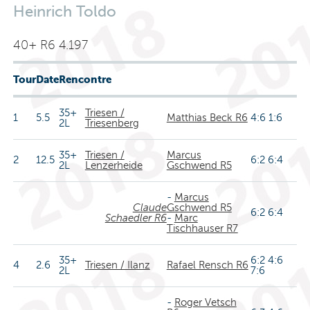
Heinrich Toldo
40+ R6 4.197
Tour
Date
Rencontre
35+
Triesen /
1
5.5
Matthias Beck R6
4:6 1:6
2L
Triesenberg
35+
Triesen /
Marcus
2
12.5
6:2 6:4
2L
Lenzerheide
Gschwend R5
-
Marcus
Claude
Gschwend R5
6:2 6:4
Schaedler R6
-
Marc
Tischhauser R7
35+
6:2 4:6
4
2.6
Triesen / Ilanz
Rafael Rensch R6
2L
7:6
-
Roger Vetsch