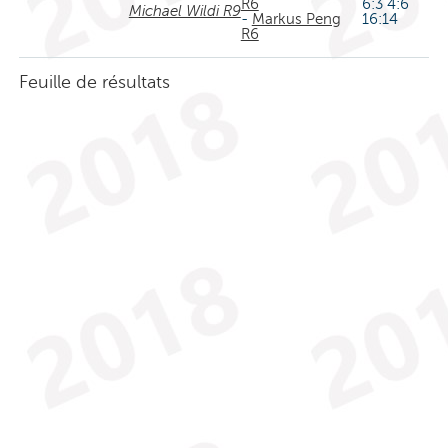
R6
6:3 4:6
Michael Wildi R9
-
Markus Peng
16:14
R6
Feuille de résultats