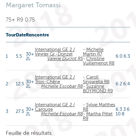
Margaret Tomassi
75+ R9 0.75
Tour
Date
Rencontre
International GE 2 /
-
Michelle
30+
Veyrier Gr.-Donzel
Martin R7
1
5.5
6:0 6:3
2L
Valerie Ducrot R5
-
Christine
Vuillemenot R8
International GE 2 /
-
Caroll
30+
Trois-Chêne
Singarella R8
2
12.5
6:2 6:4
2L
Michelle Escobar R8
-
Suzanne
BOYMOND R9
International GE 2 /
-
Sylvie Matthes
30+
Carouge
R8
6:3 3:6
3
27.5
2L
Michelle Escobar R8
-
Martha Pittet
10:8
R9
Feuille de résultats