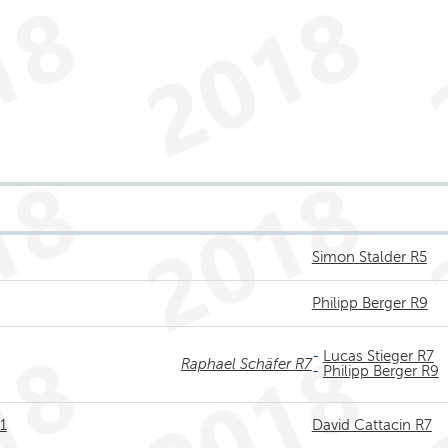
Simon Stalder R5
Philipp Berger R9
-
Lucas Stieger R7
Raphael Schäfer R7
-
Philipp Berger R9
 1
David Cattacin R7