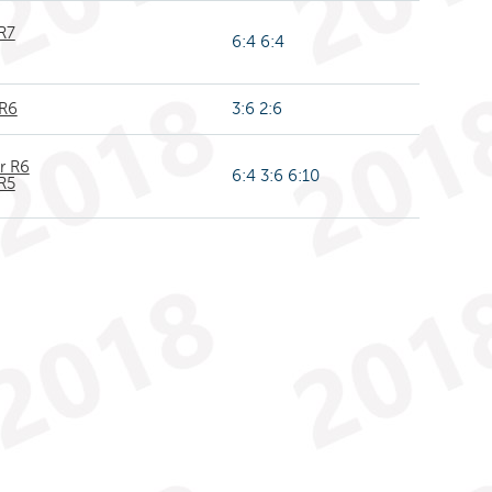
R7
6:4 6:4
 R6
3:6 2:6
r R6
6:4 3:6 6:10
R5