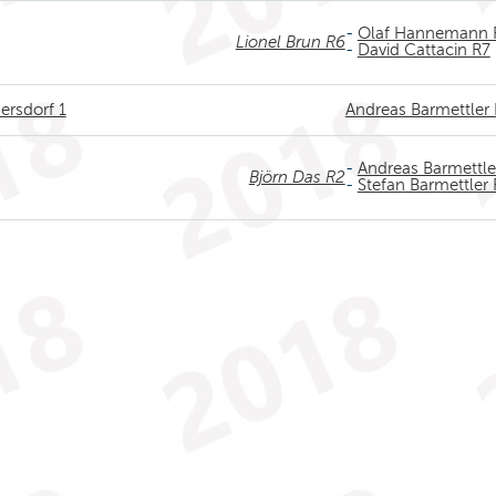
-
Olaf Hannemann 
Lionel Brun R6
-
David Cattacin R7
sersdorf 1
Andreas Barmettler
-
Andreas Barmettle
Björn Das R2
-
Stefan Barmettler 