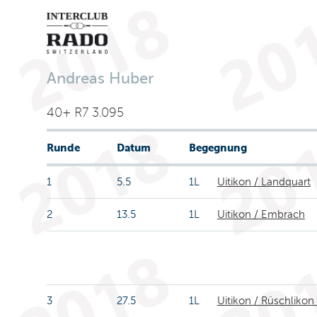
Andreas Huber
40+ R7 3.095
Runde
Datum
Begegnung
1
5.5
1L
Uitikon / Landquart
2
13.5
1L
Uitikon / Embrach
3
27.5
1L
Uitikon / Rüschlikon