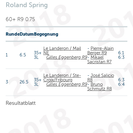
Roland Spring
60+ R9 0.75
Runde
Datum
Begegnung
Le Landeron / Mail
-
Pierre-Alain
35+
NE
Berger R9
6:1
1
6.5
3L
Gilles Eggenberg R9
-
Mikael
6:3
Sacristan R7
Le Landeron / Ste-
-
José Salicio
35+
Croix/Fribourg
R8
6:3
3
26.5
3L
Gilles Eggenberg R9
-
Bruno
6:4
Schmutz R8
Resultatblatt