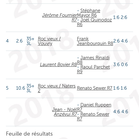
-
Stéphane
Jérôme Fournier
Mayor R6
1:6 2:6
R7
-
Joël Quinodoz
R6
35+
Roc vieux /
Frank
4
2.6
2:6 4:6
3L
Vouvry
Jeanbourquin R8
-
James Rinaldi
R8
Laurent Bovier R8
3:6 0:6
-
Raoul Parchet
R9
35+
Roc vieux / Naters
5
10.6
Renato Sewer R7
1:6 1:6
3L
2
-
Daniel Ruppen
Jean - Noël
R7
4:6 4:6
Anzévui R7
-
Renato Sewer
R7
Feuille de résultats