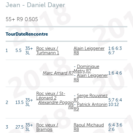
Jean - Daniel Dayer
55+ R9 0.505
Tour
Date
Rencontre
35+
Roc vieux /
Alain Leiggener
1:6 6:3
1
5.5
3L
Turtmann 1
R8
6:7
-
Dominique
Metry R7
Marc Amard R7
1:6 4:6
-
Alain Leiggener
R8
Roc vieux / St-
-
Serge Rouvinez
Léonard 2
35+
R7
5:7 6:4
2
13.5
Alexandre Poggio
3L
-
Patrick Antonin
10:12
R8
R9
35+
Roc vieux /
Raoul Michaud
6:4 3:6
3
27.5
3L
Bramois
R8
2:6