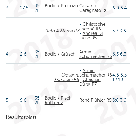
35+
Bodio / Preonzo
Giovanni
3
27.5
6:0 6:4
2L
Caregnato R6
-
Christophe
Jacobé R6
Reto A Marca R7
5:7 3:6
-
Andrea Di
Fazio R5
35+
Armin
4
2.6
Bodio / Grüsch
6:3 6:3
2L
Schumacher R6
-
Armin
Giovanni
Schumacher R6
4:6 6:3
Franscini R6
-
Christian
12:10
Dürst R7
35+
Bodio / Risch-
5
9.6
René Flühler R5
3:6 3:6
2L
Rotkreuz
Resultatblatt