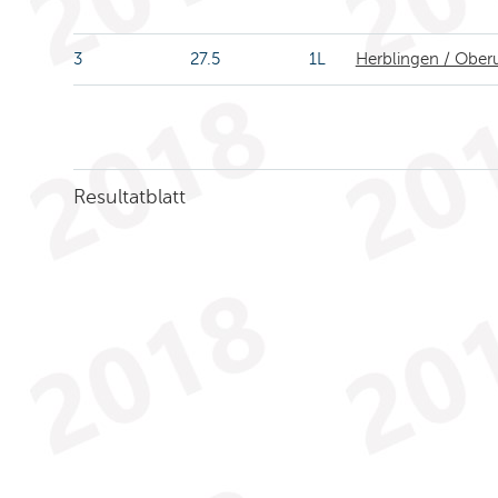
3
27.5
1L
Herblingen / Oberu
Resultatblatt