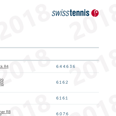
ck R4
6:4 4:6 3:6
 R9
6:1 6:2
 R6
6:1 6:1
ner R8
6:0 7:6
7