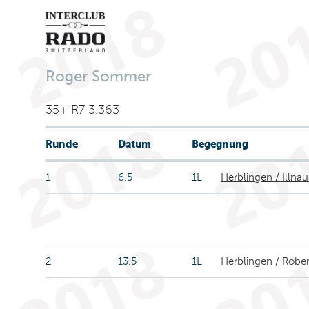
Roger Sommer
35+ R7 3.363
Runde
Datum
Begegnung
1
6.5
1L
Herblingen / Illnau
2
13.5
1L
Herblingen / Rob