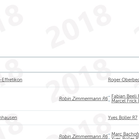
-Effretikon
Roger Oberbe
-
Fabian Beeli
Robin Zimmermann R6
-
Marcel Frick
enhausen
Yves Boller R7
-
Marc Bachof
Robin Zimmermann R6
-
Yves Boller R