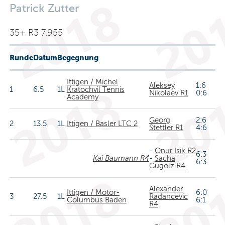
Patrick Zutter
35+ R3 7.955
Runde
Datum
Begegnung
Ittigen / Michel
Aleksey
1:6
1
6.5
1L
Kratochvil Tennis
Nikolaev R1
0:6
Academy
Georg
2:6
2
13.5
1L
Ittigen / Basler LTC 2
Stettler R1
4:6
-
Onur Isik R2
6:3
Kai Baumann R4
-
Sacha
6:3
Gugolz R4
Alexander
Ittigen / Motor-
6:0
3
27.5
1L
Radancevic
Columbus Baden
6:1
R4