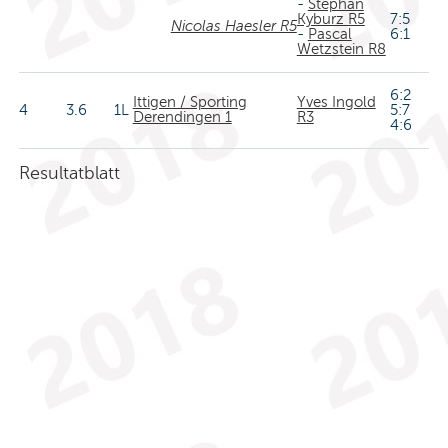
-
Stephan
Kyburz R5
7:5
Nicolas Haesler R5
-
Pascal
6:1
Wetzstein R8
6:2
Ittigen / Sporting
Yves Ingold
4
3.6
1L
5:7
Derendingen 1
R3
4:6
Resultatblatt