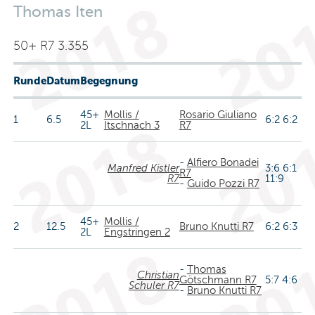
Thomas Iten
50+ R7 3.355
Runde
Datum
Begegnung
45+
Mollis /
Rosario Giuliano
1
6.5
6:2 6:2
2L
Itschnach 3
R7
-
Alfiero Bonadei
Manfred Kistler
3:6 6:1
R7
R7
11:9
-
Guido Pozzi R7
45+
Mollis /
2
12.5
Bruno Knutti R7
6:2 6:3
2L
Engstringen 2
-
Thomas
Christian
Götschmann R7
5:7 4:6
Schuler R7
-
Bruno Knutti R7