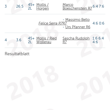
45+
Mollis /
Marco
3
26.5
6:4 7:6
2L
Horgen
Boeschenstein R7
-
Massimo Bello
Felice Serra R7
R7
4:6 0:6
-
Urs Pfanner R6
45+
Mollis / Ried
Sascha Rudolph
1:6 6:4
4
3.6
2L
Wollerau
R7
4:6
Resultatblatt