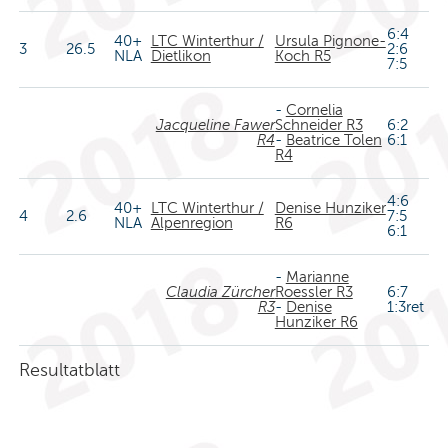
6:4
40+
LTC Winterthur /
Ursula Pignone-
3
26.5
2:6
NLA
Dietlikon
Koch R5
7:5
-
Cornelia
Jacqueline Fawer
Schneider R3
6:2
R4
-
Beatrice Tolen
6:1
R4
4:6
40+
LTC Winterthur /
Denise Hunziker
4
2.6
7:5
NLA
Alpenregion
R6
6:1
-
Marianne
Claudia Zürcher
Roessler R3
6:7
R3
-
Denise
1:3ret
Hunziker R6
Resultatblatt