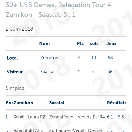
30+ LNB Dames, Relégation Tour 4:
Zumikon - Saastal, 5 : 1
2 Juin 2018
Nom
Pts
sets
Jeux
Local
Zumikon
5
10
68
Visiteur
Saastal
1
3
38
Simples:
Pos
Zumikon
Saastal
Résultats
1
Schibli Laura R2
Zengaffinen - Venetz Evi R4
6:1 6:3
Baechtold Anja
Zurbriggen-Venetz Denise