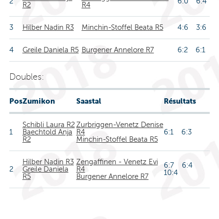
2
6:0 6:4
R2
R4
3
Hilber Nadin R3
Minchin-Stoffel Beata R5
4:6 3:6
4
Greile Daniela R5
Burgener Annelore R7
6:2 6:1
Doubles:
Pos
Zumikon
Saastal
Résultats
Schibli Laura R2
Zurbriggen-Venetz Denise
1
Baechtold Anja
R4
6:1 6:3
R2
Minchin-Stoffel Beata R5
Hilber Nadin R3
Zengaffinen - Venetz Evi
6:7 6:4
2
Greile Daniela
R4
10:4
R5
Burgener Annelore R7