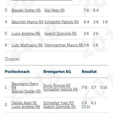
3
Bleuler Stefan R5
Sigl Reto R5
7:6 6:4
4
Bäschlin Marco R4
Schläpfer Patrick R4
6:4 2:6 1:6
5
Lugg Andrew R6
Speich Dominik R5
2:6 2:6
6
Lutz Wolfgang R6
Heimgartner Marco R6
2:6 1:6
Doppel:
Pos
Itschnach
Bremgarten AG
Resultat
Baumann Harry
Stutz Ronnie R3
1
R4
7:6 5:7 5:10
Schläpfer Patrick R4
Bleuler Stefan R5
Dedial Alain R1
Schneller Yves R3
2:6 6:1
2
Lugg Andrew R6
Speich Dominik R5
13:11