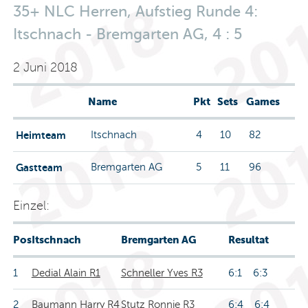
35+ NLC Herren, Aufstieg Runde 4:
Itschnach - Bremgarten AG, 4 : 5
2 Juni 2018
Name
Pkt
Sets
Games
Heimteam
Itschnach
4
10
82
Gastteam
Bremgarten AG
5
11
96
Einzel:
Pos
Itschnach
Bremgarten AG
Resultat
1
Dedial Alain R1
Schneller Yves R3
6:1 6:3
2
Baumann Harry R4
Stutz Ronnie R3
6:4 6:4