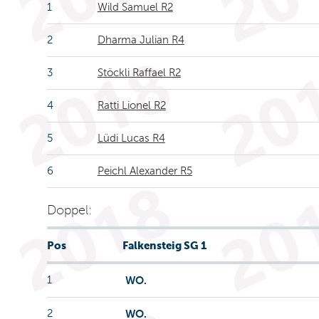
1
Wild Samuel R2
2
Dharma Julian R4
3
Stöckli Raffael R2
4
Ratti Lionel R2
5
Lüdi Lucas R4
6
Peichl Alexander R5
Doppel:
Pos
Falkensteig SG 1
1
WO.
2
WO.