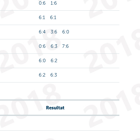
0:6 1:6
6:1 6:1
6:4 3:6 6:0
0:6 6:3 7:6
6:0 6:2
6:2 6:3
Resultat