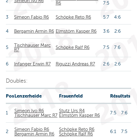
2
Simeon Ivo R6
R6
7:5
3
Simeon Fabio R6
Schöpke Reto R6
5:7 4:6
4
Bergamin Armin R6
Elmstöm Kasper R6
3:6 2:6
Tischhauser Marc
5
Schöpke Ralf R6
7:5 7:6
R7
6
Infanger Erwin R7
Riguzzi Andreas R7
2:6 2:6
Doubles:
Pos
Lenzerheide
Frauenfeld
Résultats
Simeon Ivo R6
Stutz Urs R4
1
7:5 7:6
Tischhauser Marc R7
Elmstöm Kasper R6
Simeon Fabio R6
Schöpke Reto R6
2
6:1 7:5
Bergamin Armin R6
Schöpke Ralf R6