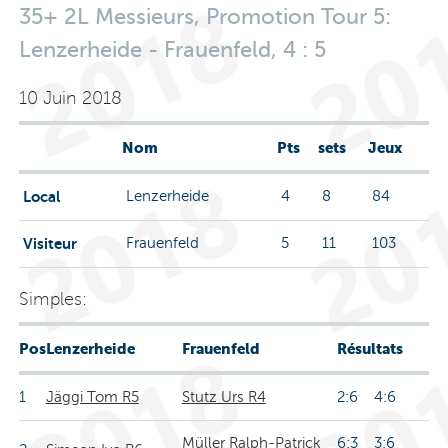
35+ 2L Messieurs, Promotion Tour 5:
Lenzerheide - Frauenfeld, 4 : 5
10 Juin 2018
Nom
Pts
sets
Jeux
Local
Lenzerheide
4
8
84
Visiteur
Frauenfeld
5
11
103
Simples:
Pos
Lenzerheide
Frauenfeld
Résultats
1
Jäggi Tom R5
Stutz Urs R4
2:6 4:6
Müller Ralph-Patrick
6:3 3:6