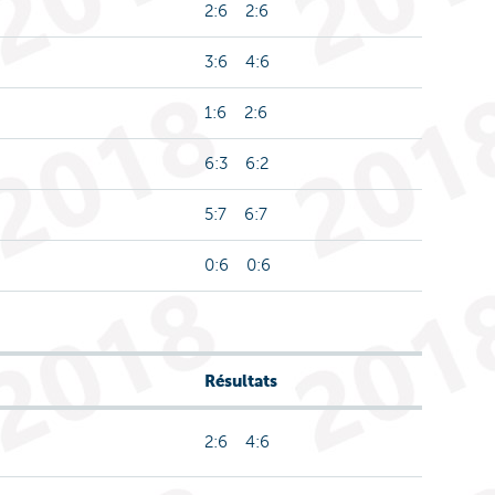
2:6 2:6
3:6 4:6
1:6 2:6
6:3 6:2
5:7 6:7
0:6 0:6
Résultats
2:6 4:6